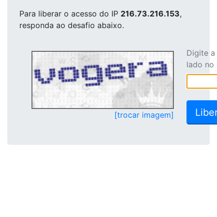
Para liberar o acesso
do IP
216.73.216.153
,
responda ao desafio abaixo.
Digite 
lado no
[trocar imagem]