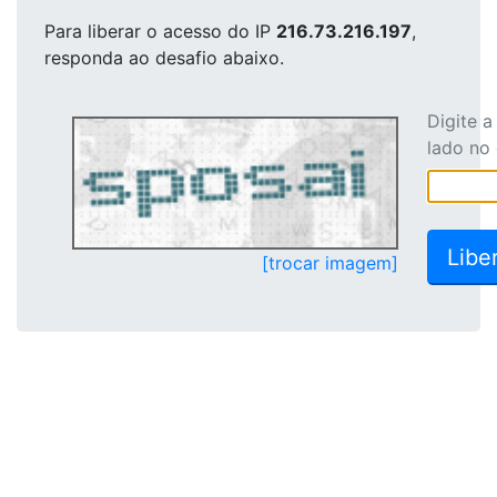
Para liberar o acesso
do IP
216.73.216.197
,
responda ao desafio abaixo.
Digite 
lado no
[trocar imagem]