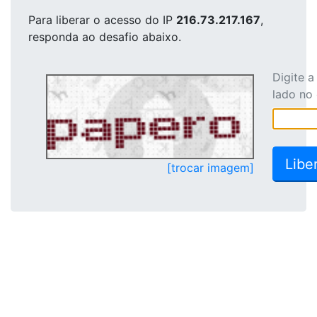
Para liberar o acesso
do IP
216.73.217.167
,
responda ao desafio abaixo.
Digite 
lado no
[trocar imagem]