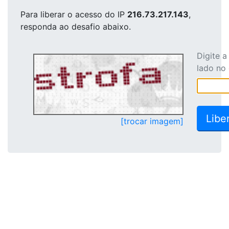
Para liberar o acesso
do IP
216.73.217.143
,
responda ao desafio abaixo.
Digite 
lado no
[trocar imagem]