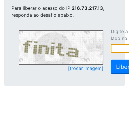
Para liberar o acesso
do IP
216.73.217.13
,
responda ao desafio abaixo.
Digite 
lado no
[trocar imagem]