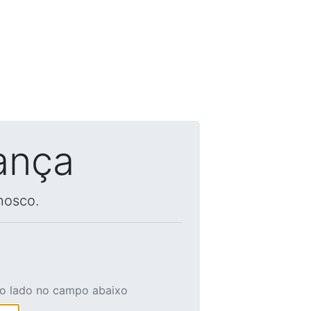
ança
nosco.
ao lado no campo abaixo