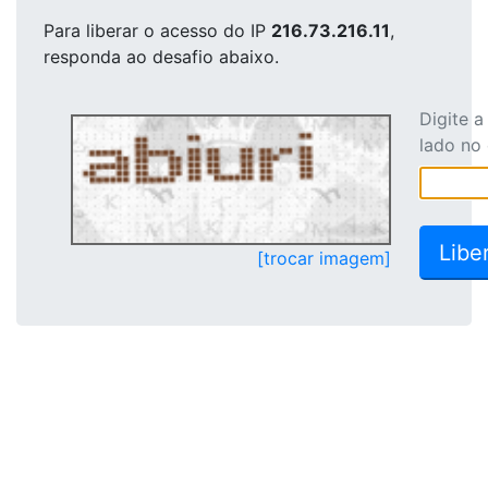
Para liberar o acesso
do IP
216.73.216.11
,
responda ao desafio abaixo.
Digite 
lado no
[trocar imagem]