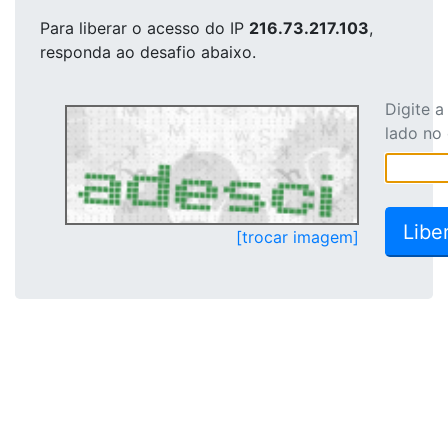
Para liberar o acesso
do IP
216.73.217.103
,
responda ao desafio abaixo.
Digite 
lado no
[trocar imagem]