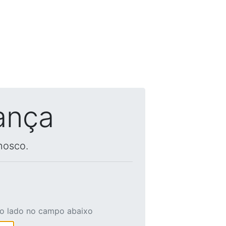
ança
nosco.
ao lado no campo abaixo