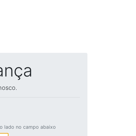
ança
nosco.
ao lado no campo abaixo