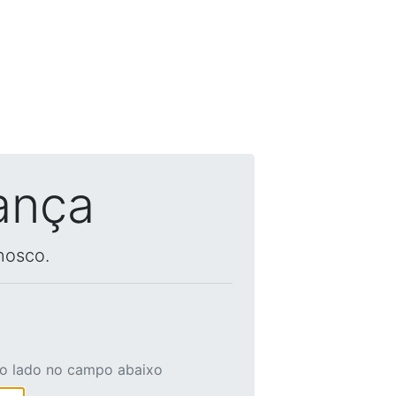
ança
nosco.
ao lado no campo abaixo