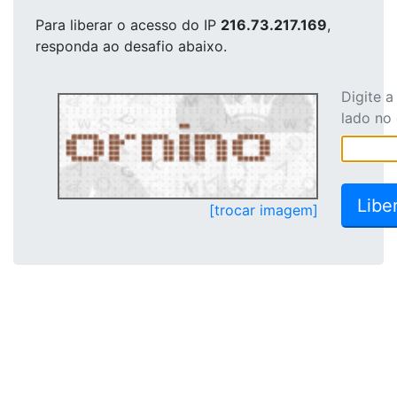
Para liberar o acesso
do IP
216.73.217.169
,
responda ao desafio abaixo.
Digite 
lado no
[trocar imagem]