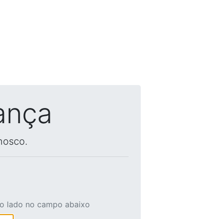
ança
nosco.
ao lado no campo abaixo