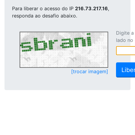
Para liberar o acesso
do IP
216.73.217.16
,
responda ao desafio abaixo.
Digite 
lado no
[trocar imagem]