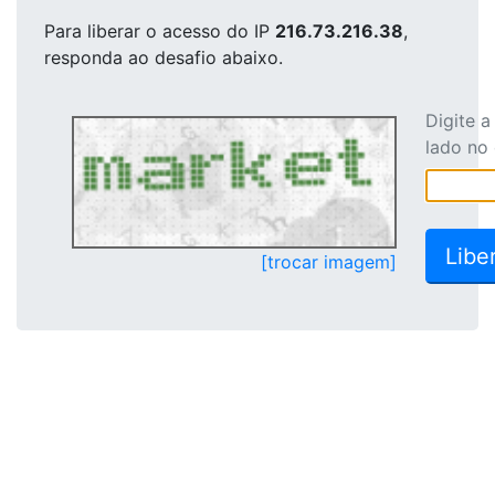
Para liberar o acesso
do IP
216.73.216.38
,
responda ao desafio abaixo.
Digite 
lado no
[trocar imagem]