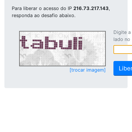
Para liberar o acesso
do IP
216.73.217.143
,
responda ao desafio abaixo.
Digite 
lado no
[trocar imagem]