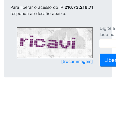
Para liberar o acesso
do IP
216.73.216.71
,
responda ao desafio abaixo.
Digite 
lado no
[trocar imagem]