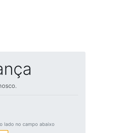
ança
nosco.
ao lado no campo abaixo