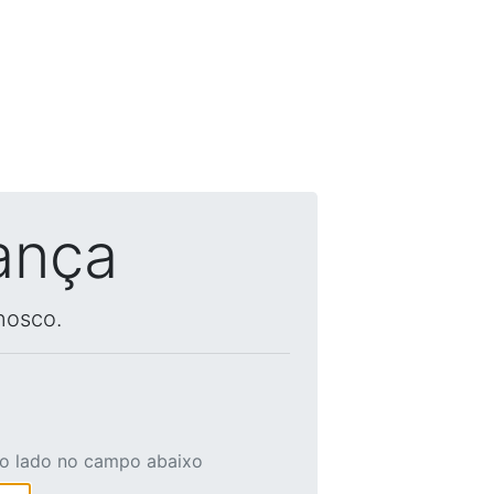
ança
nosco.
ao lado no campo abaixo