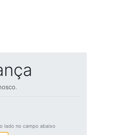
ança
nosco.
ao lado no campo abaixo