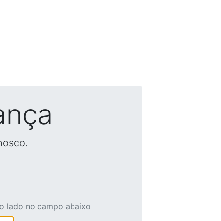
ança
nosco.
ao lado no campo abaixo