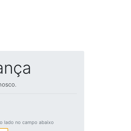
ança
nosco.
ao lado no campo abaixo