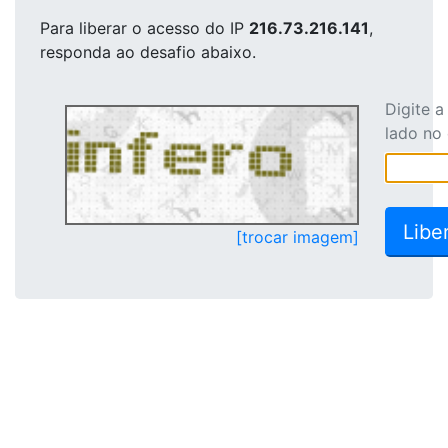
Para liberar o acesso
do IP
216.73.216.141
,
responda ao desafio abaixo.
Digite 
lado no
[trocar imagem]