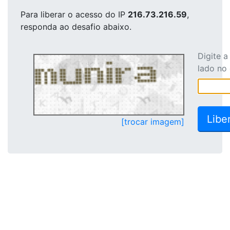
Para liberar o acesso
do IP
216.73.216.59
,
responda ao desafio abaixo.
Digite 
lado no
[trocar imagem]