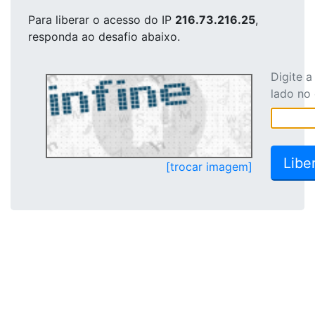
Para liberar o acesso
do IP
216.73.216.25
,
responda ao desafio abaixo.
Digite 
lado no
[trocar imagem]