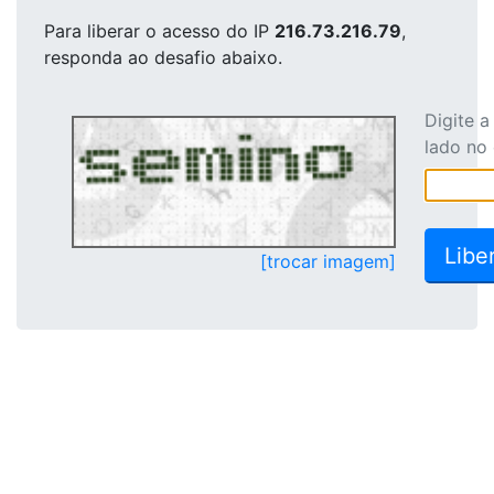
Para liberar o acesso
do IP
216.73.216.79
,
responda ao desafio abaixo.
Digite 
lado no
[trocar imagem]