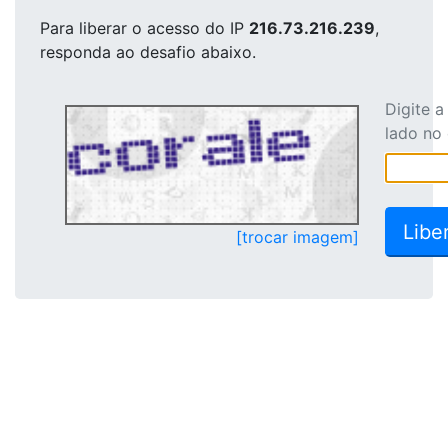
Para liberar o acesso
do IP
216.73.216.239
,
responda ao desafio abaixo.
Digite 
lado no
[trocar imagem]