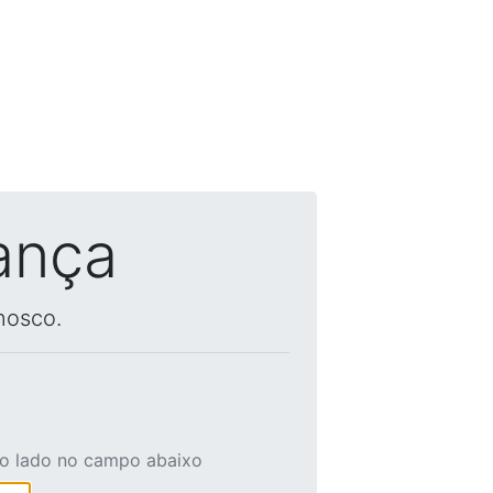
ança
nosco.
ao lado no campo abaixo