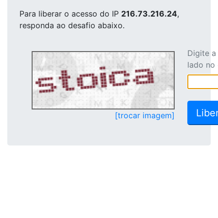
Para liberar o acesso
do IP
216.73.216.24
,
responda ao desafio abaixo.
Digite 
lado no
[trocar imagem]