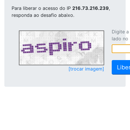
Para liberar o acesso
do IP
216.73.216.239
,
responda ao desafio abaixo.
Digite 
lado no
[trocar imagem]