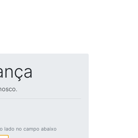
ança
nosco.
ao lado no campo abaixo