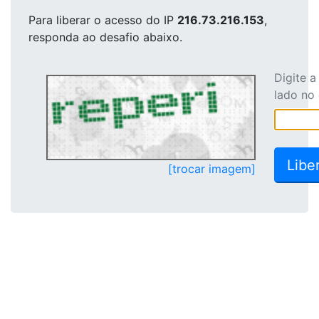
Para liberar o acesso
do IP
216.73.216.153
,
responda ao desafio abaixo.
Digite 
lado no
[trocar imagem]