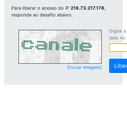
Para liberar o acesso
do IP
216.73.217.178
,
responda ao desafio abaixo.
Digite 
lado no
[trocar imagem]