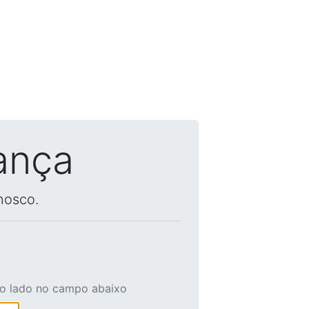
ança
nosco.
ao lado no campo abaixo