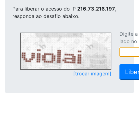
Para liberar o acesso
do IP
216.73.216.197
,
responda ao desafio abaixo.
Digite 
lado no
[trocar imagem]