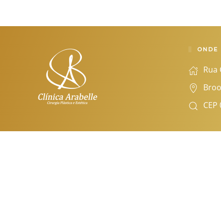
ONDE
Rua 
Broo
CEP 