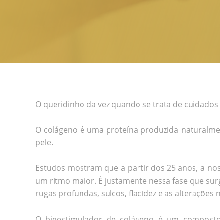
O queridinho da vez quando se trata de cuidados 
O colágeno é uma proteína produzida naturalmen
pele.
Estudos mostram que a partir dos 25 anos, a nos
um ritmo maior. É justamente nessa fase que su
rugas profundas, sulcos, flacidez e as alterações 
O bioestimulador de colágeno é um composto 