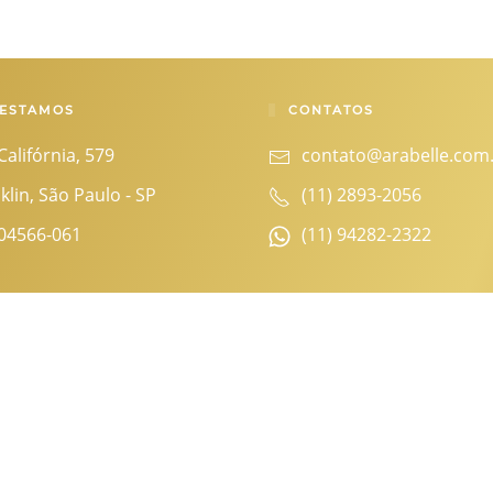
 ESTAMOS
CONTATOS
Califórnia, 579
contato@arabelle.com
klin, São Paulo - SP
(11) 2893-2056
04566-061
(11) 94282-2322