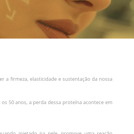
 a firmeza, elasticidade e sustentação da nossa
 os 50 anos, a perda dessa proteína acontece em
 quando injetado na pele, promove uma reação