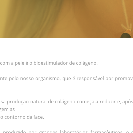
com a pele é o bioestimulador de colágeno.
te pelo nosso organismo, que é responsável por promover
sa produção natural de colágeno começa a reduzir e, após
rgem as
no contorno da face.
produzido por grandes laboratórios farmacêuticos, e