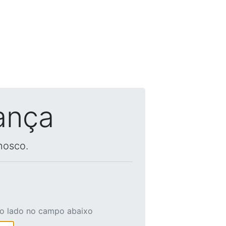
ança
nosco.
ao lado no campo abaixo